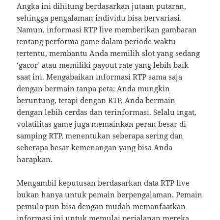
Angka ini dihitung berdasarkan jutaan putaran,
sehingga pengalaman individu bisa bervariasi.
Namun, informasi RTP live memberikan gambaran
tentang performa game dalam periode waktu
tertentu, membantu Anda memilih slot yang sedang
‘gacor’ atau memiliki payout rate yang lebih baik
saat ini. Mengabaikan informasi RTP sama saja
dengan bermain tanpa peta; Anda mungkin
beruntung, tetapi dengan RTP, Anda bermain
dengan lebih cerdas dan terinformasi. Selalu ingat,
volatilitas game juga memainkan peran besar di
samping RTP, menentukan seberapa sering dan
seberapa besar kemenangan yang bisa Anda
harapkan.
Mengambil keputusan berdasarkan data RTP live
bukan hanya untuk pemain berpengalaman. Pemain
pemula pun bisa dengan mudah memanfaatkan
informasi ini untuk memulai perjalanan mereka