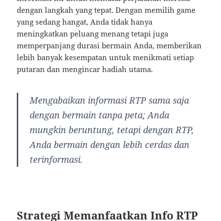
dengan langkah yang tepat. Dengan memilih game
yang sedang hangat, Anda tidak hanya
meningkatkan peluang menang tetapi juga
memperpanjang durasi bermain Anda, memberikan
lebih banyak kesempatan untuk menikmati setiap
putaran dan mengincar hadiah utama.
Mengabaikan informasi RTP sama saja
dengan bermain tanpa peta; Anda
mungkin beruntung, tetapi dengan RTP,
Anda bermain dengan lebih cerdas dan
terinformasi.
Strategi Memanfaatkan Info RTP