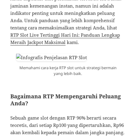
jaminan kemenangan instan, namun ini adalah
indikator penting untuk meningkatkan peluang
Anda. Untuk panduan yang lebih komprehensif
tentang cara memaksimalkan strategi Anda, lihat
RTP Slot Live Tertinggi Hari Ini: Panduan Lengkap
Meraih Jackpot Maksimal
kami.
Memahami cara kerja RTP slot untuk strategi bermain
yang lebih baik.
Bagaimana RTP Mempengaruhi Peluang
Anda?
Sebuah game slot dengan RTP 96% berarti secara
teoretis, dari setiap Rp100 yang dipertaruhkan, Rp96
akan kembali kepada pemain dalam jangka panjang.