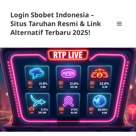
Login Sbobet Indonesia –
Situs Taruhan Resmi & Link
Alternatif Terbaru 2025!
MENU
DAN
WIDGET