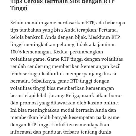
Tips Cerdas Bermain Slot dengan RTP
Tinggi
Selain memilih game berdasarkan RTP, ada beberapa
tips tambahan yang bisa Anda terapkan. Pertama,
kelola bankroll Anda dengan bijak. Meskipun RTP
tinggi meningkatkan peluang, tidak ada jaminan
100% kemenangan. Kedua, pertimbangkan
volatilitas game. Game RTP tinggi dengan volatilitas
rendah cenderung memberikan kemenangan kecil
lebih sering, ideal untuk memperpanjang durasi
bermain. Sebaliknya, game RTP tinggi dengan
volatilitas tinggi bisa memberikan kemenangan
besar tetapi lebih jarang. Ketiga, manfaatkan bonus
dan promosi yang ditawarkan oleh kasino online.
Ini bisa meningkatkan modal bermain Anda dan
memberikan lebih banyak kesempatan pada game
dengan RTP tinggi. Untuk terus mendapatkan
informasi dan panduan terbaru tentang dunia